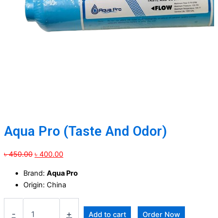
Aqua Pro (Taste And Odor)
Original
Current
৳
450.00
৳
400.00
price
price
Brand:
Aqua Pro
was:
is:
Origin: China
৳ 450.00.
৳ 400.00.
-
+
Add to cart
Order Now