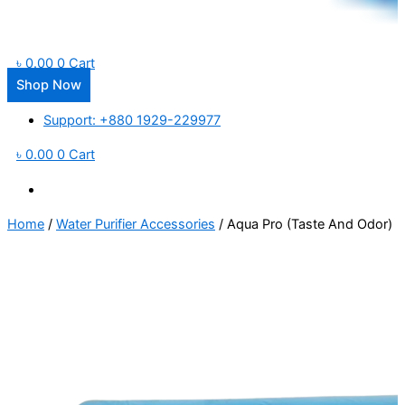
৳
0.00
0
Cart
Shop Now
Support: +880 1929-229977
৳
0.00
0
Cart
Home
/
Water Purifier Accessories
/ Aqua Pro (Taste And Odor)