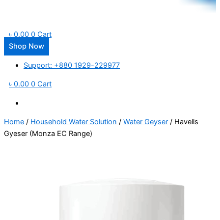
৳
0.00
0
Cart
Shop Now
Support: +880 1929-229977
৳
0.00
0
Cart
Home
/
Household Water Solution
/
Water Geyser
/ Havells
Gyeser (Monza EC Range)