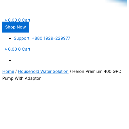
৳
0.00
0
Cart
Shop Now
Support: +880 1929-229977
৳
0.00
0
Cart
Home
/
Household Water Solution
/ Heron Premium 400 GPD
Pump With Adaptor